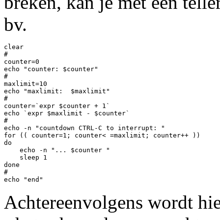
breken, kan je met een telle
bv.
clear

#

counter=0

echo "counter: $counter"

#

maxlimit=10

echo "maxlimit:  $maxlimit"

#

counter=`expr $counter + 1`

echo `expr $maxlimit - $counter`

#

echo -n "countdown CTRL-C to interrupt: "

for (( counter=1; counter< =maxlimit; counter++ ))

do

    echo -n "... $counter "

    sleep 1

done

#

Achtereenvolgens wordt hie