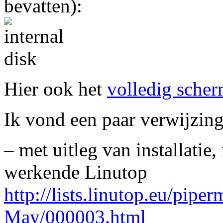
bevatten):
Hier ook het
volledig sche
Ik vond een paar verwijzin
– met uitleg van installati
werkende Linutop
http://lists.linutop.eu/pipe
May/000003.html