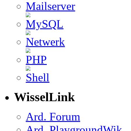
WisselLink
Ard. Forum
Ard. PlaygroundWik