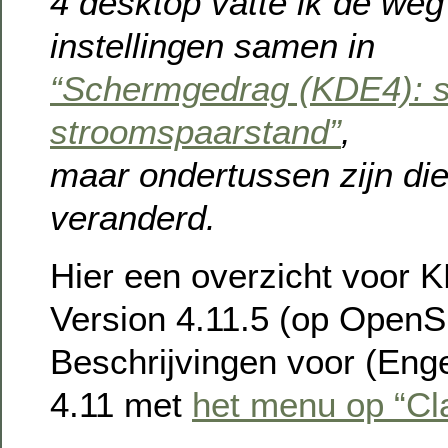
4 desktop vatte ik de weg
instellingen samen in
“Schermgedrag (KDE4): s
stroomspaarstand”
,
maar ondertussen zijn di
veranderd.
Hier een overzicht voor 
Version 4.11.5 (op Open
Beschrijvingen voor (Enge
4.11 met
het menu op “Cl