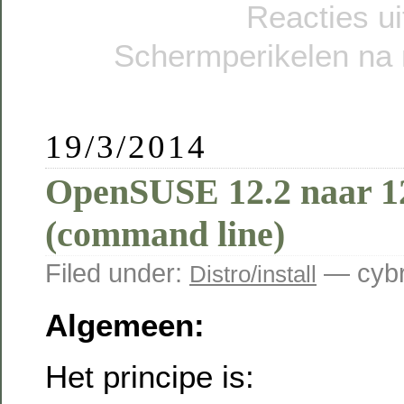
Reacties u
Schermperikelen na n
19/3/2014
OpenSUSE 12.2 naar 12
(command line)
Filed under:
— cybr
Distro/install
Algemeen:
Het principe is: