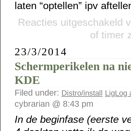
laten “optellen” ipv aftelle
Reacties uitgeschakeld
v
of timer 
23/3/2014
Schermperikelen na nie
KDE
Filed under:
Distro/install
LigLog
cybrarian @ 8:43 pm
In de beginfase (eerste 