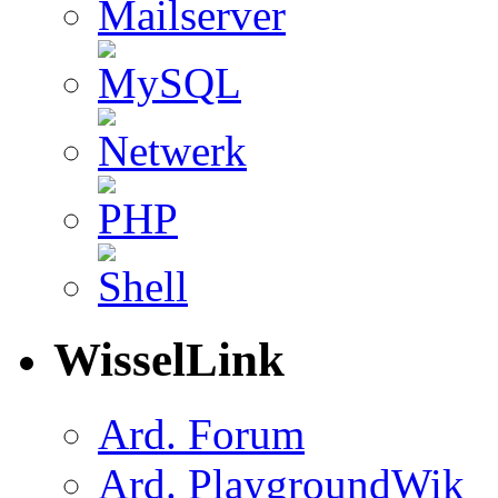
WisselLink
Ard. Forum
Ard. PlaygroundWik